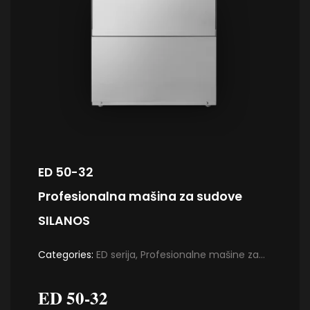
ED 50-32
Profesionalna mašina za sudove
SILANOS
Categories:
ED serija
,
Profesionalne mašine za
pranje sudova i čaša
,
Profesionalne mašine za
ED 50-32
sudove SILANOS