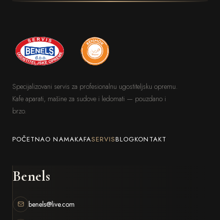
higijene i potpunu fleksibilnost u radu. Uz korpu
500×500 mm, visinu vrata od 320 mm, snažan
grejač bojlera od 4 kW i mogućnost napredne
LCD kontrole, idealna je za restorane, hotele,
profesionalne kuhinje i druge ugostiteljske
objekte koji traže moćnu, pouzdanu i dugotrajnu
Specijalizovani servis za profesionalnu ugostiteljsku opremu.
mašinu za sudove bez kompromisa.
Kafe aparati, mašine za sudove i ledomati — pouzdano i
brzo.
POČETNA
O NAMA
KAFA
SERVIS
BLOG
KONTAKT
Benels
benels@live.com