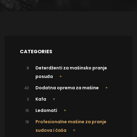
CATEGORIES
Deterdženti za mašinsko pranje
8
posuđa
Dodatna oprema za mašine
42
Kafa
3
Ledomati
15
Profesionalne mašine za pranje
19
sudova i čaša