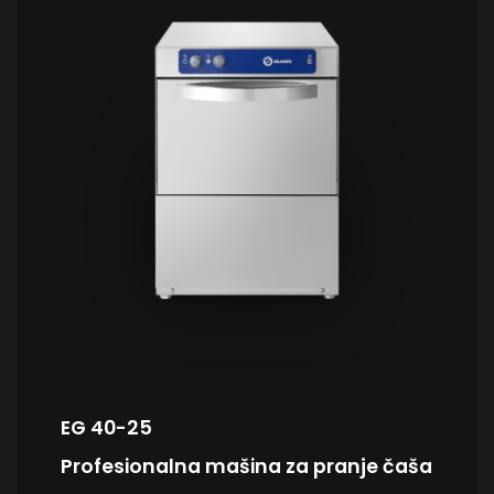
Dozator sjaja
svakodnevni rad. Zahvaljujući rezervoaru od
nerđajućeg čelika AISI 304, dvoslojnim vratima,
naprednom sistemu pranja i preciznom
doziranju sredstva za ispiranje, obezbeđuje
besprekorne rezultate uz minimalnu potrošnju
vode, tih rad i maksimalnu praktičnost. Idealna
je za barove, restorane, kafiće i sve ugostiteljske
objekte koji očekuju profesionalni standard bez
kompromisa.
KARAKTERISTIKE:
EG 40-25
Profesionalna mašina za pranje čaša