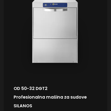
ugostiteljskim uslovima. Zahvaljujući dvoslojnim
izolovanim vratima, rezervoaru od nerđajućeg
čelika AISI 304, gornjim i donjim rukama za
pranje od nerđajućeg čelika i intuitivnoj
digitalnoj kontrolnoj tabli sa 4 namenska ciklusa,
obezbeđuje temeljno pranje, visok nivo higijene i
potpunu fleksibilnost u radu. Uz korpu 450×450
mm, visinu vrata od 300 mm, snažan grejač
bojlera od 4 kW i mogućnost napredne LCD
kontrole, idealna je za restorane, kuhinje, hotele i
druge profesionalne objekte koji traže efikasnu i
pouzdanu mašinu za sudove bez kompromisa.
OD 50-32 DGT2
Profesionalna mašina za sudove
SILANOS