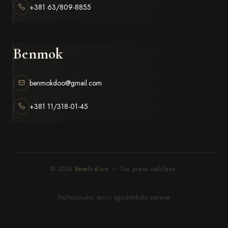
+381 63/809-8855
Benmok
benmokdoo@gmail.com
+381 11/318-01-45
© 2026
Benels d.o.o.
— Sva prava zadržana.
Profesionalni servis ugostiteljske opreme