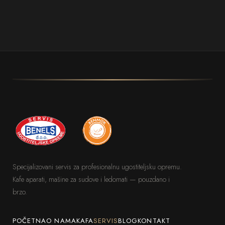
Specijalizovani servis za profesionalnu ugostiteljsku opremu.
Kafe aparati, mašine za sudove i ledomati — pouzdano i
brzo.
POČETNA
O NAMA
KAFA
SERVIS
BLOG
KONTAKT