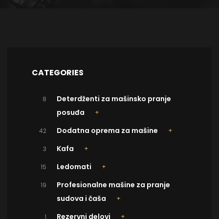
CATEGORIES
Deterdženti za mašinsko pranje
8
posuđa
Dodatna oprema za mašine
42
Kafa
3
Ledomati
15
Profesionalne mašine za pranje
19
sudova i čaša
Rezervni delovi
1