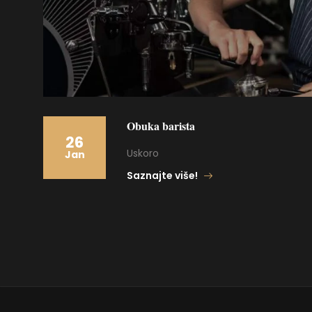
Obuka barista
26
Uskoro
Jan
Saznajte više!