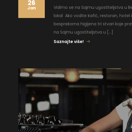
26
Vidimo se na Sajmu ugostiteljstva u B
Jan
lokal Ako vodite kafić, restoran, hotel il
besprekorna higijena tri stvari koje p
na Sajmu ugostiteljstva u […]
Saznajte više!