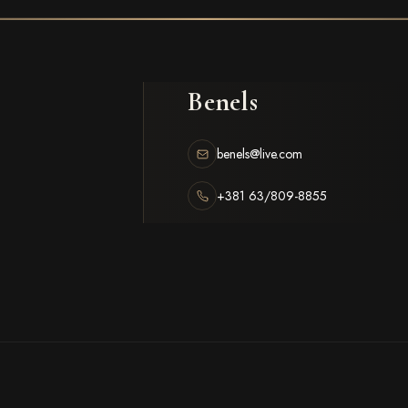
Benels
benels@live.com
+381 63/809-8855