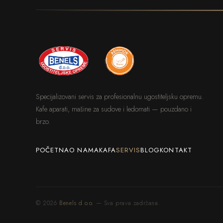
Specijalizovani servis za profesionalnu ugostiteljsku opremu.
Kafe aparati, mašine za sudove i ledomati — pouzdano i
brzo.
POČETNA
O NAMA
KAFA
SERVIS
BLOG
KONTAKT
© 2026
Benels d.o.o.
— Sva prava zadržana.