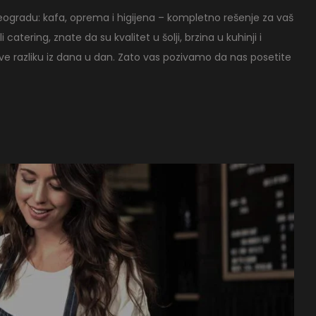
eogradu: kafa, oprema i higijena – kompletno rešenje za vaš
i catering, znate da su kvalitet u šolji, brzina u kuhinji i
rave razliku iz dana u dan. Zato vas pozivamo da nas posetite