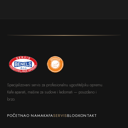
Specijalizovani servis za profesionalnu ugostiteljsku opremu.
Kafe aparati, mašine za sudove i ledomati — pouzdano i
brzo.
POČETNA
O NAMA
KAFA
SERVIS
BLOG
KONTAKT