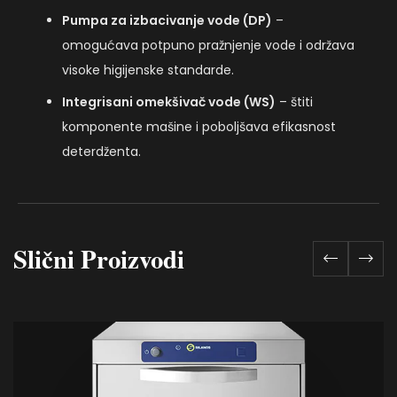
Pumpa za izbacivanje vode (DP)
–
omogućava potpuno pražnjenje vode i održava
visoke higijenske standarde.
Integrisani omekšivač vode (WS)
– štiti
komponente mašine i poboljšava efikasnost
deterdženta.
Slični Proizvodi