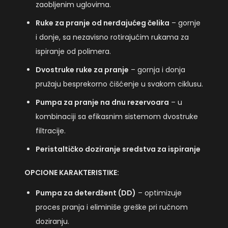
zaobljenim uglovima.
Ruke za pranje od nerđajućeg čelika
– gornje
i donje, sa nezavisno rotirajućim rukama za
ispiranje od polimera.
Dvostruke ruke za pranje
– gornja i donja
pružaju besprekorno čišćenje u svakom ciklusu.
Pumpa za pranje na dnu rezervoara
– u
kombinaciji sa efikasnim sistemom dvostruke
filtracije.
Peristaltičko doziranje sredstva za ispiranje
OPCIONE KARAKTERISTIKE:
Pumpa za deterdžent (DD)
– optimizuje
proces pranja i eliminiše greške pri ručnom
doziranju.