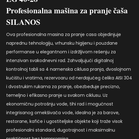
Profesionalna mašina za pranje čaša
SILANOS
Ova profesionalna masina za pranje casa objedinjuje
naprednu tehnologiju, vrhunsku higijenu i pouzdane
performanse u elegantnom i izdržljivom rešenju za
intenzivan svakodnevni rad. Zahvaljujući digitalnoj
kontrolnoj tabli sa 4 namenska ciklusa pranja, dvoslojnom
kućištu i vratima, rezervoaru od nerđajućeg čelika AISI 304
i dvostrukim rukama za pranje, obezbeđuje precizno,
temeljno i efikasno pranje u svakom ciklusu. Uz
ekonomičnu potrošnju vode, tihi rad i mogućnost
integrisanog omekšivača vode, idealna je za barove,
restorane, kafiće i ugostiteljske objekte koji traže visok
profesionalni standard, dugotrajnost i maksimalnu
praktičnost bez kompromisa.