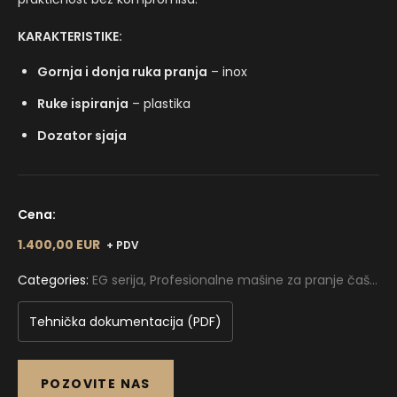
KARAKTERISTIKE:
Gornja i donja ruka pranja
– inox
Ruke ispiranja
– plastika
Dozator sjaja
Cena:
1.400,00 EUR
+ PDV
Categories:
EG serija
,
Profesionalne mašine za pranje čaša
SILANOS
,
Profesionalne mašine za pranje sudova i čaša
Tehnička dokumentacija (PDF)
POZOVITE NAS