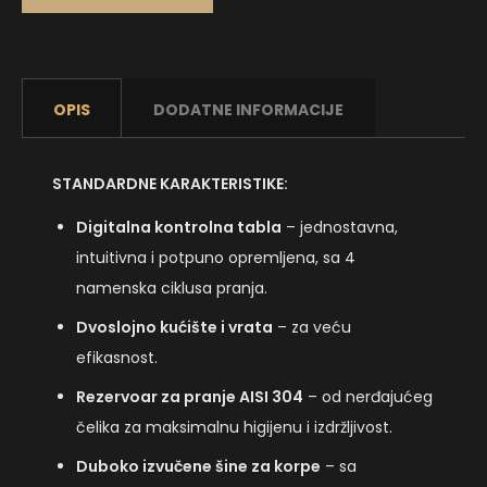
OPIS
DODATNE INFORMACIJE
STANDARDNE KARAKTERISTIKE:
Digitalna kontrolna tabla
– jednostavna,
intuitivna i potpuno opremljena, sa 4
namenska ciklusa pranja.
Dvoslojno kućište i vrata
– za veću
efikasnost.
Rezervoar za pranje AISI 304
– od nerđajućeg
čelika za maksimalnu higijenu i izdržljivost.
Duboko izvučene šine za korpe
– sa