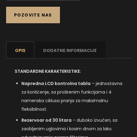
POZOVITE NAS
OPIS
DODATNE INFORMACIJE
STANDARDNE KARAKTERISTIKE:
Napredna LCD kontrolna tabla
– jednostavna
za korišćenje, sa proširenim funkcijama i 4
namenska ciklusa pranja za maksimalnu
fleksibilnost.
Rezervoar od 30 litara
– duboko izvučen, sa
zaobljenim uglovima i kosim dnom za lako