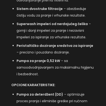
odvodnjavanje prema filterima.
Sistem dvostruke filtracije
– obezbeđuje
čistiju vodu za pranje i vrhunske rezultate.
Superwash impeleri od nerđajućeg čelika
–
gornji i donji impeleri za pranje i nezavisni
impeleri za ispiranje za vrhunske rezultate.
Peristaltičko doziranje sredstva za ispiranje
– precizno i pouzdano doziranje.
Pumpa za pranje 0,52 kW
– sa
samoodvodnjavanjem za maksimalnu higijenu
i bezbednost.
OPCIONE KARAKTERISTIKE:
Pumpa za deterdžent (DD)
– optimizuje
proces pranja i eliminiše greške pri ručnom