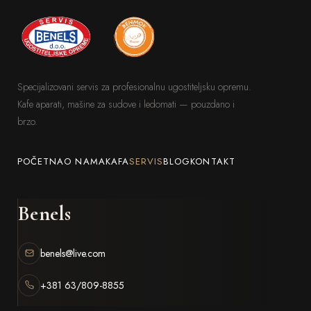
Specijalizovani servis za profesionalnu ugostiteljsku opremu.
Kafe aparati, mašine za sudove i ledomati — pouzdano i
brzo.
POČETNA
O NAMA
KAFA
SERVIS
BLOG
KONTAKT
Benels
benels@live.com
+381 63/809-8855