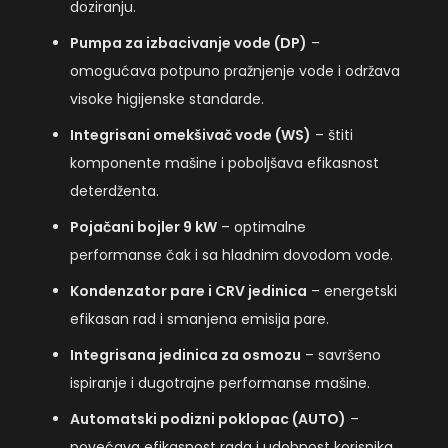
doziranju.
Pumpa za izbacivanje vode (DP)
–
omogućava potpuno pražnjenje vode i održava
visoke higijenske standarde.
Integrisani omekšivač vode (WS)
– štiti
komponente mašine i poboljšava efikasnost
deterdženta.
Pojačani bojler 9 kW
– optimalne
performanse čak i sa hladnim dovodom vode.
Kondenzator pare i CRV jedinica
– energetski
efikasan rad i smanjena emisija pare.
Integrisana jedinica za osmozu
– savršeno
ispiranje i dugotrajne performanse mašine.
Automatski podizni poklopac (AUTO)
–
povećava efikasnost rada i udobnost korisnika.