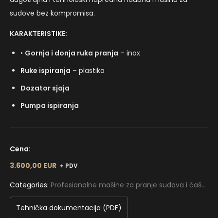
sudove bez kompromisa.
KARAKTERISTIKE:
•
Gornja i donja ruka pranja
– inox
Ruke ispiranja
– plastika
Dozator sjaja
Pumpa ispiranja
Cena:
3.600,00 EUR
+ PDV
Categories:
Profesionalne mašine za pranje sudova i čaša
,
Profesionalne mašine za sudove Haube SILANOS
,
SHP serija
Tehnička dokumentacija (PDF)