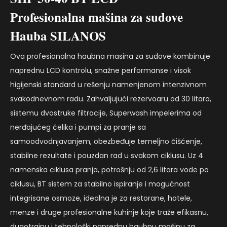
Profesionalna mašina za sudove
Hauba SILANOS
Ova profesionalna haubna masina za sudove kombinuje
naprednu LCD kontrolu, snažne performanse i visok
higijenski standard u rešenju namenjenom intenzivnom
svakodnevnom radu. Zahvaljujući rezervoaru od 30 litara,
sistemu dvostruke filtracije, Superwash impelerima od
nerđajućeg čelika i pumpi za pranje sa
samoodvodnjavanjem, obezbeđuje temeljno čišćenje,
stabilne rezultate i pouzdan rad u svakom ciklusu. Uz 4
namenska ciklusa pranja, potrošnju od 2,6 litara vode po
ciklusu, BT sistem za stabilno ispiranje i mogućnost
integrisane osmoze, idealna je za restorane, hotele,
menze i druge profesionalne kuhinje koje traže efikasnu,
dugotrajnu i tehnološki naprednu haubnu mašinu za