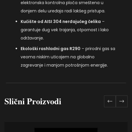
elektronska kontrolna ploča smeštena u
donjem delu uređaja radi lakšeg pristupa.
Kućište od AISI 304 nerđajućeg čelika
–
garantuje dug vek trajanja, otpornost i lako
održavanje.
Ekološki rashladni gas R290
– prirodni gas sa
veoma niskim uticajem na globalno
zagrevanje i manjom potrošnjom energije.
Slični Proizvodi