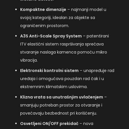
Kompaktne dimenzije
– najmanji model u
svojoj kategoriji, idealan za objekte sa
ograničenim prostorom.
A3S Anti-Scale Spray System
– patentirani
ITV elastični sistem raspršivanja sprečava
stvaranje naslaga kamenca pomoću mikro
vibracija.
Elektronski kontrolni sistem
– unapređuje rad
uređaja i omogućava pouzdan rad čak i u
ekstremnim klimatskim uslovima.
Klizna vrata sa unutrašnjim uvlačenjem
–
smanjuju potreban prostor za otvaranje i
povećavaju bezbednost pri korišćenju.
Osvetljeni ON/OFF prekidač
– nova