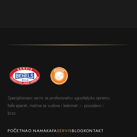
Specijalizovani servis za profesionalnu ugostiteljsku opremu.
Kafe aparati, mašine za sudove i ledomati — pouzdano i
brzo.
POČETNA
O NAMA
KAFA
SERVIS
BLOG
KONTAKT