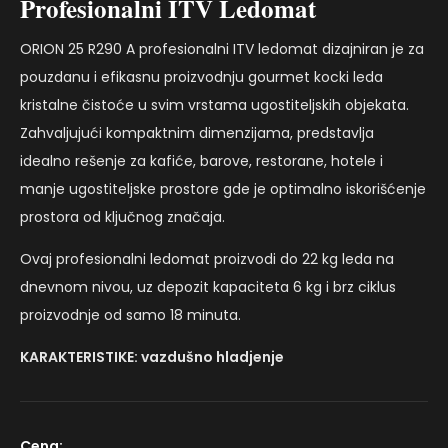
Profesionalni ITV Ledomat
ORION 25 R290 A profesionalni ITV ledomat dizajniran je za
pouzdanu i efikasnu proizvodnju gourmet kocki leda
kristalne čistoće u svim vrstama ugostiteljskih objekata.
Zahvaljujući kompaktnim dimenzijama, predstavlja
idealno rešenje za kafiće, barove, restorane, hotele i
manje ugostiteljske prostore gde je optimalno iskorišćenje
prostora od ključnog značaja.
Ovaj profesionalni ledomat proizvodi do 22 kg leda na
dnevnom nivou, uz depozit kapaciteta 6 kg i brz ciklus
proizvodnje od samo 18 minuta.
KARAKTERISTIKE: vazdušno hladjenje
Cena: