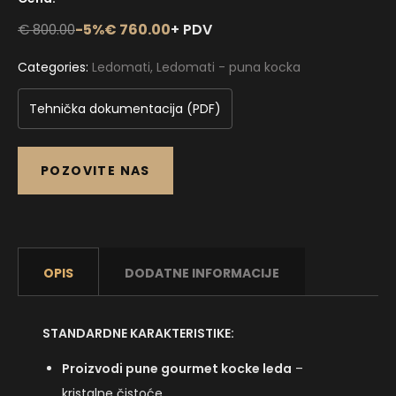
-5%
€ 760.00
+ PDV
€ 800.00
Categories:
Ledomati
,
Ledomati - puna kocka
Tehnička dokumentacija (PDF)
POZOVITE NAS
OPIS
DODATNE INFORMACIJE
STANDARDNE KARAKTERISTIKE:
Proizvodi pune gourmet kocke leda
–
kristalne čistoće.