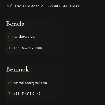
POČETNA
O NAMA
KAFA
SERVIS
BLOG
KONTAKT
Benels
benels@live.com
+381 63/809-8855
Benmok
benmokdoo@gmail.com
+381 11/318-01-45