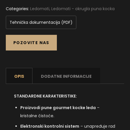
Categories:
Ledomati
,
Ledomati - okrugla puna kocka
Tehnička dokumentacija (PDF)
POZOVITE NAS
OPIS
DODATNE INFORMACIJE
STANDARDNE KARAKTERISTIKE:
Proizvodi pune gourmet kocke leda
–
kristalne čistoće.
Elektronski kontrolni sistem
– unapređuje rad