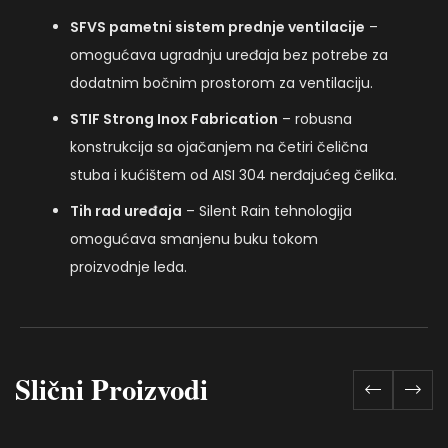
SFVS pametni sistem prednje ventilacije
–
omogućava ugradnju uređaja bez potrebe za
dodatnim bočnim prostorom za ventilaciju.
STIF Strong Inox Fabrication
– robusna
konstrukcija sa ojačanjem na četiri čelična
stuba i kućištem od AISI 304 nerđajućeg čelika.
Tih rad uređaja
– Silent Rain tehnologija
omogućava smanjenu buku tokom
proizvodnje leda.
Slični Proizvodi