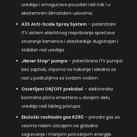
uređaja i omogućava pouzdan rad čak i u
ekstremnim klimatskim uslovima.
A3S Anti-Scale Spray System
– patentirani
ITV sistem elastičnog raspršivanja sprečava
stvaranje kamenca i obezbeđuje dugotrajan i
stabilan rad uređaja.
„Never Stop“ pumpa
– patentirana ITV pumpa
bez zaptivki, otporna na habanje i idealna za
rad u područjima sa tvrdom vodom.
Osvetljeni ON/OFF prekidač
– elektronska
kontrolna ploča smeštena u donjem delu
uređaja radi lakšeg pristupa.
Ekološki rashladni gas R290
– prirodni gas sa
veoma niskim uticajem na globalno
zagrevanje i manjom potrošnjom energije.