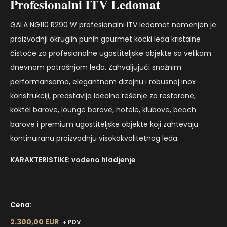
Profesionalni ITV Ledomat
GALA NG110 R290 W profesionalni ITV ledomat namenjen je
proizvodnji okruglih punih gourmet kocki leda kristalne
čistoće za profesionalne ugostiteljske objekte sa velikom
dnevnom potrošnjom leda. Zahvaljujući snažnim
performansama, elegantnom dizajnu i robusnoj inox
konstrukciji, predstavlja idealno rešenje za restorane,
koktel barove, lounge barove, hotele, klubove, beach
barove i premium ugostiteljske objekte koji zahtevaju
kontinuiranu proizvodnju visokokvalitetnog leda.
KARAKTERISTIKE: vodeno hladjenje
Cena:
2.300,00 EUR
+ PDV