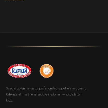
Specijalizovani servis za profesionalnu ugostiteljsku opremu.
Kafe aparati, mašine za sudove i ledomati — pouzdano i
brzo.