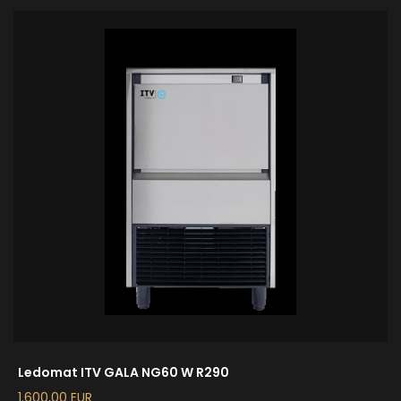
Ledomat ITV GALA NG60 W R290
1.600,00 EUR