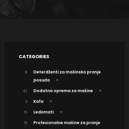
CATEGORIES
Deterdženti za mašinsko pranje
8
posuđa
Dodatna oprema za mašine
42
Kafa
3
Ledomati
15
Profesionalne mašine za pranje
19