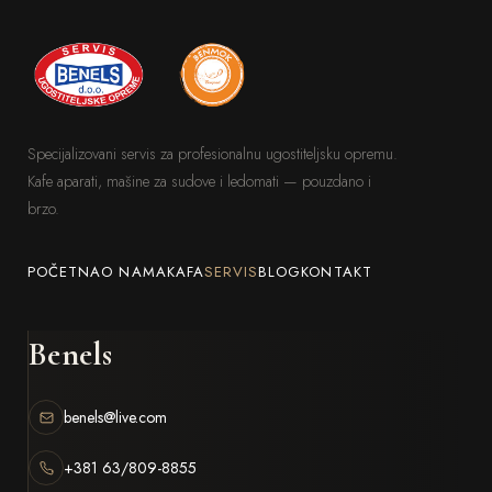
Specijalizovani servis za profesionalnu ugostiteljsku opremu.
Kafe aparati, mašine za sudove i ledomati — pouzdano i
brzo.
POČETNA
O NAMA
KAFA
SERVIS
BLOG
KONTAKT
Benels
benels@live.com
+381 63/809-8855