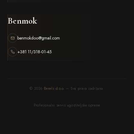
Benmok
benmokdoo@gmail.com
+381 11/318-01-45
© 2026
Benels d.o.o.
— Sva prava zadržana.
Profesionalni servis ugostiteljske opreme