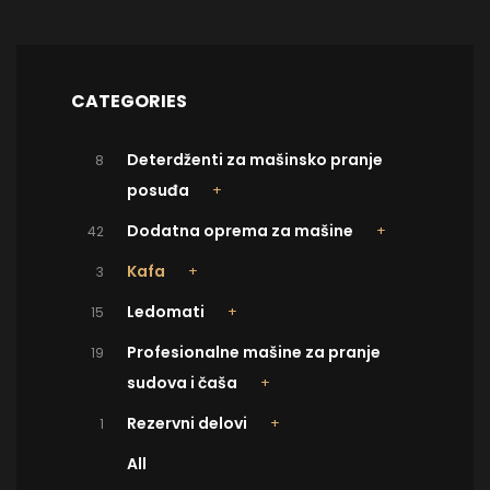
CATEGORIES
Deterdženti za mašinsko pranje
8
posuđa
Dodatna oprema za mašine
42
Kafa
3
Ledomati
15
Profesionalne mašine za pranje
19
sudova i čaša
Rezervni delovi
1
All