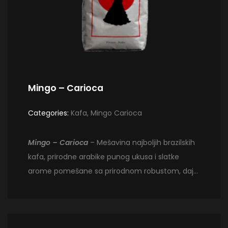
Mingo – Carioca
Categories:
Kafa
,
Mingo Carioca
Mingo – Carioca
– Mešavina najboljih brazilskih
kafa, prirodne arabike punog ukusa i slatke
arome pomešane sa prirodnom robustom, daju
slatku mešavinu, punog i čokoladnog
ukusa. Kafa je pržena u zrnu i pakovana u
vrećice od 1 kg.