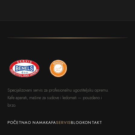
u vrećice od 1 kg.
Specijalizovani servis za profesionalnu ugostiteljsku opremu.
Kafe aparati, mašine za sudove i ledomati — pouzdano i
brzo.
POČETNA
O NAMA
KAFA
SERVIS
BLOG
KONTAKT