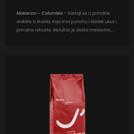
Mokarico – Columbia
– Sastoji se iz prirodne
arabike iz Brazila, koja ima punoću i sladak ukus i
prirodne robuste. Rezultat je slatka mešavina,
punog ukusa sa notom čokolade.
Pobednik na
internacionalnom Coffee Tasting-u (ICT)
2006 za kategoriju domaći espreso.
Kafa je
pržena u zrnu i pakovana u vrećice od 1 kg.