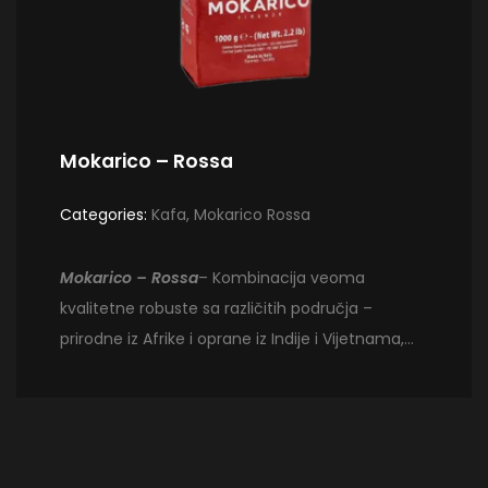
Mokarico – Rossa
Categories:
Kafa
,
Mokarico Rossa
Mokarico – Rossa
– Kombinacija veoma
kvalitetne robuste sa različitih područja –
prirodne iz Afrike i oprane iz Indije i Vijetnama,
koje se mešaju sa arabikom iz Brazila. Rezultat je
mešavina sa intezivnim i začinjenim ukusom,
gde dominiraju ukusi čokolade i vanile – pravi
napuljski ukus. Kafa je pržena u zrnu i pakovana