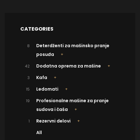
CATEGORIES
Deterdženti za mašinsko pranje
8
posuđa
Dodatna oprema za mašine
42
Kafa
3
Ledomati
15
Profesionalne mašine za pranje
19
sudova i čaša
Rezervni delovi
1
All