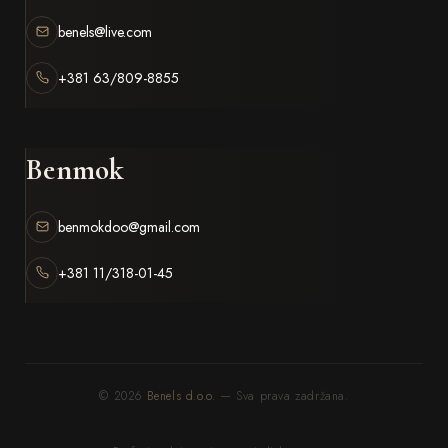
benels@live.com
+381 63/809-8855
Benmok
benmokdoo@gmail.com
+381 11/318-01-45
© 2026
Benels d.o.o.
— Sva prava zadržana.