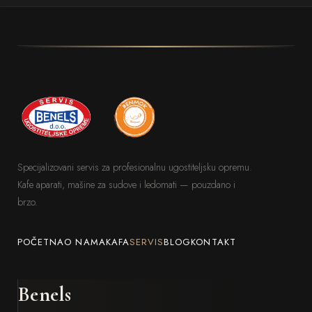
Specijalizovani servis za profesionalnu ugostiteljsku opremu.
Kafe aparati, mašine za sudove i ledomati — pouzdano i
brzo.
POČETNA
O NAMA
KAFA
SERVIS
BLOG
KONTAKT
Benels