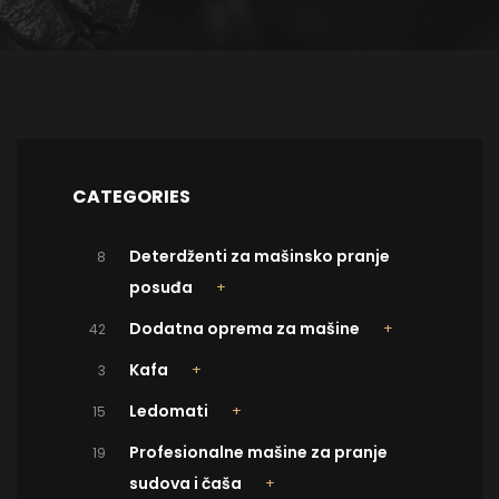
CATEGORIES
Deterdženti za mašinsko pranje
8
posuđa
Dodatna oprema za mašine
42
Kafa
3
Ledomati
15
Profesionalne mašine za pranje
19
sudova i čaša