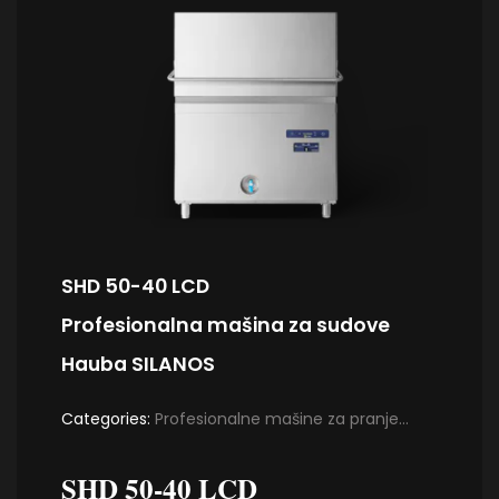
SHD 50-40 LCD
Profesionalna mašina za sudove
Hauba SILANOS
Categories:
Profesionalne mašine za pranje
sudova i čaša
,
Profesionalne mašine za sudove
SHD 50-40 LCD
Haube SILANOS
,
SHD serija