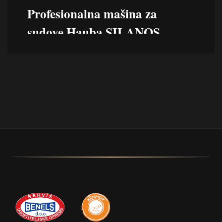
Profesionalna mašina za
sudove Hauba SILANOS
Ova profesionalna haubna masina za sudove
predstavlja vrhunsko rešenje za objekte sa
velikim obimom posla, gde su brzina, kapacitet i
besprekorna higijena od presudnog značaja.
Zahvaljujući naprednoj LCD kontrolnoj tabli sa 4
namenska ciklusa pranja, velikom rezervoaru od
60 litara, sistemu dvostruke filtracije, Superwash
impelerima od nerđajućeg čelika i dvema
pumpama sa samoodvodnjavanjem,
obezbeđuje izuzetno snažne performanse i
vrhunske rezultate u svakom ciklusu. Uz
pojačano ispiranje, mogućnost integrisane
osmoze, kondenzator pare i opciju