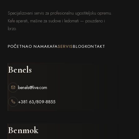
automatskog podizanja poklopca, idealna je za
Specijalizovani servis za profesionalnu ugostiteljsku opremu.
velike restorane, hotele, menze i profesionalne
Kafe aparati, mašine za sudove i ledomati — pouzdano i
kuhinje koje traže maksimalnu produktivnost,
brzo.
pouzdanost i vrhunski profesionalni standard
bez kompromisa.
POČETNA
O NAMA
KAFA
SERVIS
BLOG
KONTAKT
Benels
benels@live.com
+381 63/809-8855
Benmok