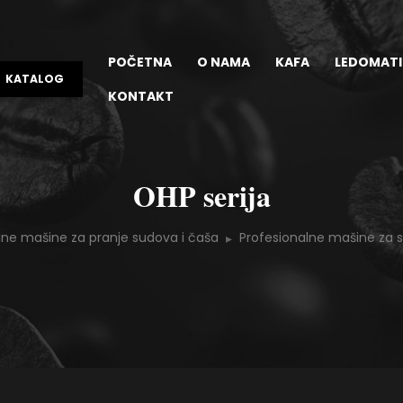
POČETNA
O NAMA
KAFA
LEDOMATI
KATALOG
KONTAKT
OHP serija
lne mašine za pranje sudova i čaša
Profesionalne mašine za 