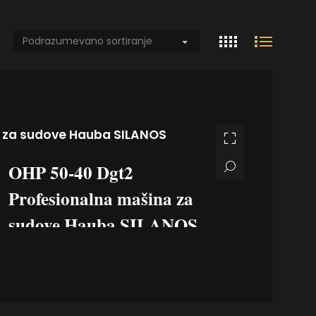
 za sudove Hauba SILANOS
OHP 50-40 Dgt2
Profesionalna mašina za
sudove Hauba SILANOS
Ova profesionalna haubna masina za
sudove kombinuje naprednu digitalnu
kontrolu, veliki kapacitet i vrhunsku
efikasnost u rešenju namenjenom