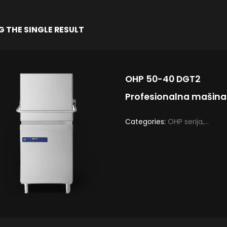
 THE SINGLE RESULT
OHP 50-40 DGT2
Profesionalna mašina
Categories:
OHP serija
,
Profesionalne mašine za
pranje sudova i čaša
,
Profesionalne mašine za
sudove Haube SILANOS