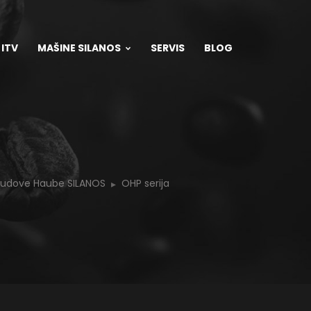
 ITV
MAŠINE SILANOS
SERVIS
BLOG
sudove Haube SILANOS
OHP serija