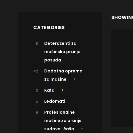
SHOWING
CATEGORIES
Deterdženti za
8
mašinsko pranje
posuđa
Dodatna oprema
42
za mašine
Kafa
3
Ledomati
15
Profesionalne
19
mašine za pranje
sudova i čaša